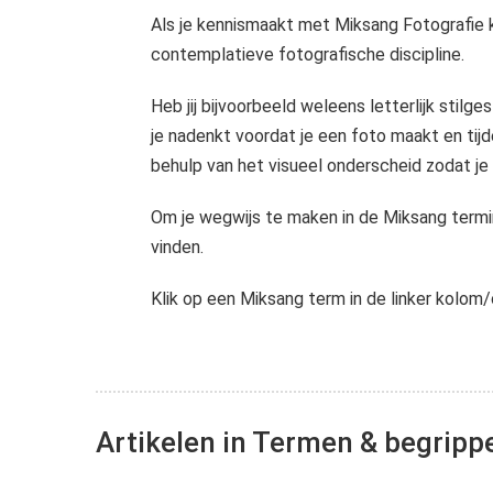
edrag van deze
Als je kennismaakt met Miksang Fotografie 
ezoeker.
contemplatieve fotografische discipline.
Voorkeuren opslaan
Heb jij bijvoorbeeld weleens letterlijk stilge
je nadenkt voordat je een foto maakt en tij
behulp van het visueel onderscheid zodat je f
Om je wegwijs te maken in de Miksang termino
vinden.
Klik op een Miksang term in de linker kolom/o
Artikelen in Termen & begripp