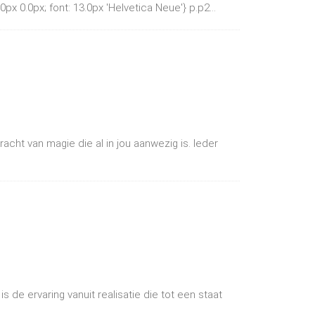
0px 0.0px; font: 13.0px 'Helvetica Neue'} p.p2...
racht van magie die al in jou aanwezig is. Ieder
s de ervaring vanuit realisatie die tot een staat