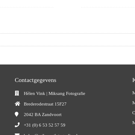
Contactgegevens
M
Hèlen Vink | Miksang Fotografie
M
Brederodestraat 15F27
C
2042 BA
Zandvoort
M
+31 (0) 6 53 52 57 59