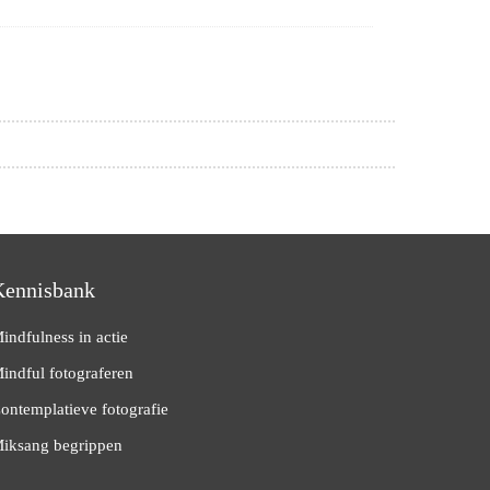
Kennisbank
indfulness in actie
indful fotograferen
ontemplatieve fotografie
iksang begrippen