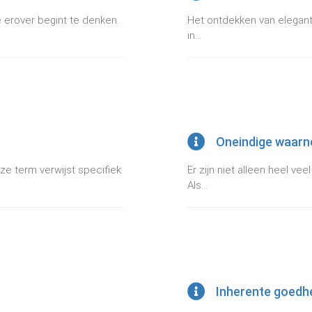
e erover begint te denken.
Het ontdekken van eleganti
in...
Oneindige waar
ze term verwijst specifiek
Er zijn niet alleen heel v
Als...
Inherente goedh