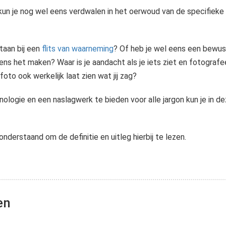
kun je nog wel eens verdwalen in het oerwoud van de specifiek
staan bij een
flits van waarneming
? Of heb je wel eens een bewust
dens het maken? Waar is je aandacht als je iets ziet en fotogra
oto ook werkelijk laat zien wat jij zag?
logie en een naslagwerk te bieden voor alle jargon kun je in de
De eerste milliseconde van geraakt zien voordat je erover begint te denken. Het eerste moment van geraakt zien, de ervaring waarin je iets zomaar, onverwacht en onbedacht, uit het niets ziet. En dat iets in die..
nderstaand om de definitie en uitleg hierbij te lezen.
en