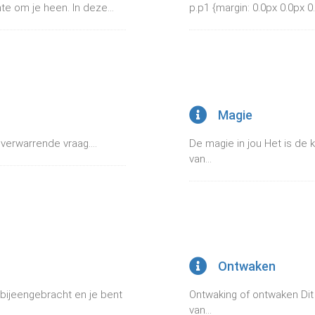
te om je heen. In deze...
p.p1 {margin: 0.0px 0.0px 0.
Magie
n verwarrende vraag....
De magie in jou Het is de k
van...
Ontwaken
 bijeengebracht en je bent
Ontwaking of ontwaken Dit i
van...