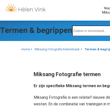
anoniem
Wat
nformatie te
Miks
erzamelen over
et gedrag van een
ezoeker op de
Termen & begrippen
ebsite.
arketing
Home
Miksang Fotografie Kennisbank
Termen & begri
arketingcookies
orden gebruikt
m bezoekers te
olgen op de
Miksang Fotografie termen
ebsite. Hierdoor
unnen website-
Er zijn specifieke Miksang termen en beg
igenaren
elevante
Miksang Fotografie is een relatief nieuwe di
dvertenties tonen
westen. En de combinatie van trainingen in m
ebaseerd op het