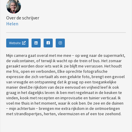
Over de schrijver
Helen
Website
Mijn camera gaat overal met me mee − op weg naar de supermarkt,
de vuilcontainer, of terwijl ik wacht op de trein of bus. Het zomaar
geraakt worden door iets wat ik zie blijft me verrassen. Het houdt
me fris, open en verbonden, Elke oprechte fotografische
expressie die zich vertaalt als een gelukte foto, brengt een gevoel
van vreugde en ontspanning dat ik graag op een toegankelijke
manier deel.De rijkdom van deze eenvoud en vrijheid leef ik ook
graag in het dagelijks leven: ik ben met regelmaat in de keuken te
vinden, kook met recepten en improvisatie en tuinier verticaal. Ik
voel me thuis in het moment, waar ik ook ben. De zee en de duinen
− mijn achtertuin − brengen me extra rijkdom in de ontmoetingen
met strandlopertjes, herten, vleermuizen en af een toe zeehond.