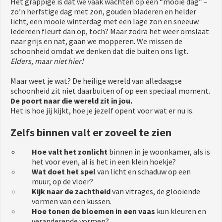
Het grappige is dat we vaak wachten op een “mooie dag” –
zo’n herfstige dag met zon, gouden bladeren en helder
licht, een mooie winterdag met een lage zon en sneeuw.
Iedereen fleurt dan op, toch? Maar zodra het weer omslaat
naar grijs en nat, gaan we mopperen. We missen de
schoonheid omdat we denken dat die buiten ons ligt.
Elders, maar niet hier!
Maar weet je wat? De heilige wereld van alledaagse
schoonheid zit niet daarbuiten of op een speciaal moment.
De poort naar die wereld zit in jou.
Het is hoe jij kijkt, hoe je jezelf opent voor wat er nu is.
Zelfs binnen valt er zoveel te zien
Hoe valt het zonlicht
binnen in je woonkamer, als is
het voor even, al is het in een klein hoekje?
Wat doet het spel
van licht en schaduw op een
muur, op de vloer?
Kijk naar de zachtheid
van vitrages, de glooiende
vormen van een kussen.
Hoe tonen de bloemen in een vaas
kun kleuren en
veranderende vormen?