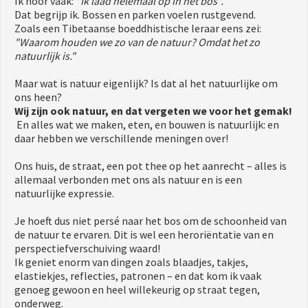
Ik hoor vaak:
"Ik laad helemaal op in het bos".
Dat begrijp ik. Bossen en parken voelen rustgevend.
Zoals een Tibetaanse boeddhistische leraar eens zei:
"Waarom houden we zo van de natuur? Omdat het zo
natuurlijk is."
Maar wat is natuur eigenlijk? Is dat al het natuurlijke om
ons heen?
Wij zijn ook natuur, en dat vergeten we voor het gemak!
En alles wat we maken, eten, en bouwen is natuurlijk: en
daar hebben we verschillende meningen over!
Ons huis, de straat, een pot thee op het aanrecht – alles is
allemaal verbonden met ons als natuur en is een
natuurlijke expressie.
Je hoeft dus niet persé naar het bos om de schoonheid van
de natuur te ervaren. Dit is wel een heroriëntatie van en
perspectiefverschuiving waard!
Ik geniet enorm van dingen zoals blaadjes, takjes,
elastiekjes, reflecties, patronen – en dat kom ik vaak
genoeg gewoon en heel willekeurig op straat tegen,
onderweg.